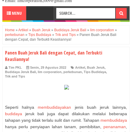
• Email: limcorporation2009@gmail.com
MENU
Home
»
Artikel
»
Buah Jeruk
»
Budidaya Jeruk Bali
»
lim corporation
»
perkebunan
»
Tips Budidaya
»
Trik and Tips
»
Panen Buah Jeruk Bali
dengan Cepat, dan Terbukti Keasliannya!
Panen Buah Jeruk Bali dengan Cepat, dan Terbukti
Keasliannya!
Tim PKL
Senin, 29 Agustus 2022
Artikel
,
Buah Jeruk
,
Budidaya Jeruk Bali
,
lim corporation
,
perkebunan
,
Tips Budidaya
,
Trik and Tips
Seperti halnya
membudidayakan
jenis buah jeruk lainnya,
budidaya
jeruk bali juga dapat dilakukan melalui beberapa
tahapan yang tidak terlalu sulit dan rumit. Tahapan
membudidaya
hanya perlu penyiapan lahan tanam, pembibitan,
penanaman
,