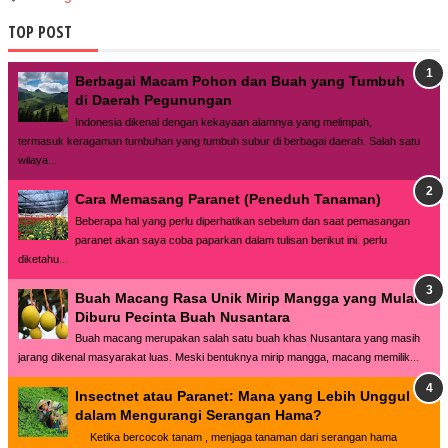
TOP POST
Berbagai Macam Pohon dan Buah yang Tumbuh
di Daerah Pegunungan
Indonesia dikenal dengan kekayaan alamnya yang melimpah,
termasuk keragaman tumbuhan yang tumbuh subur di berbagai daerah. Salah satu
wilaya...
Cara Memasang Paranet (Peneduh Tanaman)
Beberapa hal yang perlu diperhatikan sebelum dan saat pemasangan
paranet akan saya coba paparkan dalam tulisan berikut ini. perlu
diketahu...
Buah Macang Rasa Unik Mirip Mangga yang Mulai
Diburu Pecinta Buah Nusantara
Buah macang merupakan salah satu buah khas Nusantara yang masih
jarang dikenal masyarakat luas. Meski bentuknya mirip mangga, macang memilik...
Insectnet atau Paranet: Mana yang Lebih Unggul
dalam Mengurangi Serangan Hama?
Ketika bercocok tanam , menjaga tanaman dari serangan hama