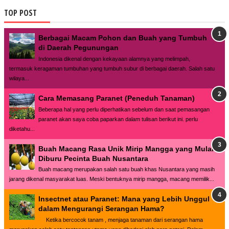
TOP POST
Berbagai Macam Pohon dan Buah yang Tumbuh
di Daerah Pegunungan
Indonesia dikenal dengan kekayaan alamnya yang melimpah,
termasuk keragaman tumbuhan yang tumbuh subur di berbagai daerah. Salah satu
wilaya...
Cara Memasang Paranet (Peneduh Tanaman)
Beberapa hal yang perlu diperhatikan sebelum dan saat pemasangan
paranet akan saya coba paparkan dalam tulisan berikut ini. perlu
diketahu...
Buah Macang Rasa Unik Mirip Mangga yang Mulai
Diburu Pecinta Buah Nusantara
Buah macang merupakan salah satu buah khas Nusantara yang masih
jarang dikenal masyarakat luas. Meski bentuknya mirip mangga, macang memilik...
Insectnet atau Paranet: Mana yang Lebih Unggul
dalam Mengurangi Serangan Hama?
Ketika bercocok tanam , menjaga tanaman dari serangan hama