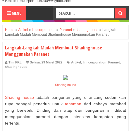
• Email: limcorporation2009@gmail.com
MENU
Home
»
Artikel
»
lim corporation
»
Paranet
»
shadinghouse
»
Langkah-
Langkah Mudah Membuat Shadinghouse Menggunakan Paranet
Langkah-Langkah Mudah Membuat Shadinghouse
Menggunakan Paranet
Tim PKL
Selasa, 29 Maret 2022
Artikel
,
lim corporation
,
Paranet
,
shadinghouse
Shading house
Shading house
adalah bangunan yang dirancang sedemikian
rupa sebagai peneduh untuk
tanaman
dari cahaya matahari
yang berlebih. Dinding dan atap dari bangunan ini dibuat
menggunakan paranet dengan intensitas kerapatan yang
tertentu.