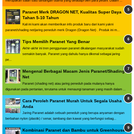
merupakan salah satu tantangan utama yang dihadapi oleh para petani. Dalam ...
Paranet Merk DRAGON NET, Kualitas Super Daya
Tahan 5-10 Tahun
Kali ini kami akan memberikan info produk baru dari kami yakni
paranet/shading net/jaring peneduh merk Dragon (Dragon Net) . Produk ini m...
Tips Memilih Paranet Yang Benar
Akhir-akhir ini tren penggunaan paranet dikalangan masyarakat sudah
semakin banyak. Paranet yang dahulu hanya dikenal sebagai jaring
pe...
Mengenal Berbagai Macam Jenis Paranet/Shading
Net
Paranet (shading net) atau jaring peneduh pada mulanya hanya
digunakan pada pertanian, terutama untuk menaungi tanaman yang masih dalam ...
Cara Peroleh Paranet Murah Untuk Segala Usaha
Anda
Jaring Paranet adalah sebuah peneduh yang berupa anyaman dengan
berbahan nylon (plastik) / senar, tambang dan kawat yang berfungsi sebag...
Kombinasi Paranet dan Bambu untuk Greenhouse