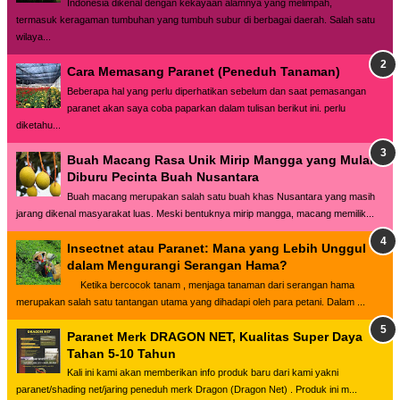
Indonesia dikenal dengan kekayaan alamnya yang melimpah,
termasuk keragaman tumbuhan yang tumbuh subur di berbagai daerah. Salah satu
wilaya...
Cara Memasang Paranet (Peneduh Tanaman)
Beberapa hal yang perlu diperhatikan sebelum dan saat pemasangan
paranet akan saya coba paparkan dalam tulisan berikut ini. perlu
diketahu...
Buah Macang Rasa Unik Mirip Mangga yang Mulai
Diburu Pecinta Buah Nusantara
Buah macang merupakan salah satu buah khas Nusantara yang masih
jarang dikenal masyarakat luas. Meski bentuknya mirip mangga, macang memilik...
Insectnet atau Paranet: Mana yang Lebih Unggul
dalam Mengurangi Serangan Hama?
Ketika bercocok tanam , menjaga tanaman dari serangan hama
merupakan salah satu tantangan utama yang dihadapi oleh para petani. Dalam ...
Paranet Merk DRAGON NET, Kualitas Super Daya
Tahan 5-10 Tahun
Kali ini kami akan memberikan info produk baru dari kami yakni
paranet/shading net/jaring peneduh merk Dragon (Dragon Net) . Produk ini m...