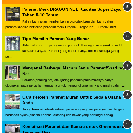
Paranet Merk DRAGON NET, Kualitas Super Daya
Tahan 5-10 Tahun
Kali ini kami akan memberikan info produk baru dari kami yakni
paranet/shading net/jaring peneduh merk Dragon (Dragon Net) . Produk ini m...
Tips Memilih Paranet Yang Benar
Akhir-akhir ini tren penggunaan paranet dikalangan masyarakat sudah
semakin banyak. Paranet yang dahulu hanya dikenal sebagai jaring
pe...
Mengenal Berbagai Macam Jenis Paranet/Shading
Net
Paranet (shading net) atau jaring peneduh pada mulanya hanya
digunakan pada pertanian, terutama untuk menaungi tanaman yang masih dalam ...
Cara Peroleh Paranet Murah Untuk Segala Usaha
Anda
Jaring Paranet adalah sebuah peneduh yang berupa anyaman dengan
berbahan nylon (plastik) / senar, tambang dan kawat yang berfungsi sebag...
Kombinasi Paranet dan Bambu untuk Greenhouse
Tanaman Hias