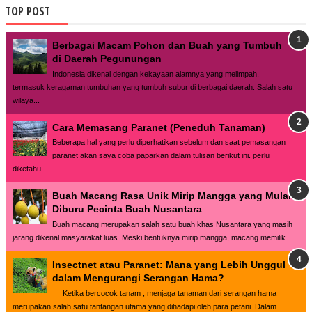
TOP POST
Berbagai Macam Pohon dan Buah yang Tumbuh
di Daerah Pegunungan
Indonesia dikenal dengan kekayaan alamnya yang melimpah,
termasuk keragaman tumbuhan yang tumbuh subur di berbagai daerah. Salah satu
wilaya...
Cara Memasang Paranet (Peneduh Tanaman)
Beberapa hal yang perlu diperhatikan sebelum dan saat pemasangan
paranet akan saya coba paparkan dalam tulisan berikut ini. perlu
diketahu...
Buah Macang Rasa Unik Mirip Mangga yang Mulai
Diburu Pecinta Buah Nusantara
Buah macang merupakan salah satu buah khas Nusantara yang masih
jarang dikenal masyarakat luas. Meski bentuknya mirip mangga, macang memilik...
Insectnet atau Paranet: Mana yang Lebih Unggul
dalam Mengurangi Serangan Hama?
Ketika bercocok tanam , menjaga tanaman dari serangan hama
merupakan salah satu tantangan utama yang dihadapi oleh para petani. Dalam ...