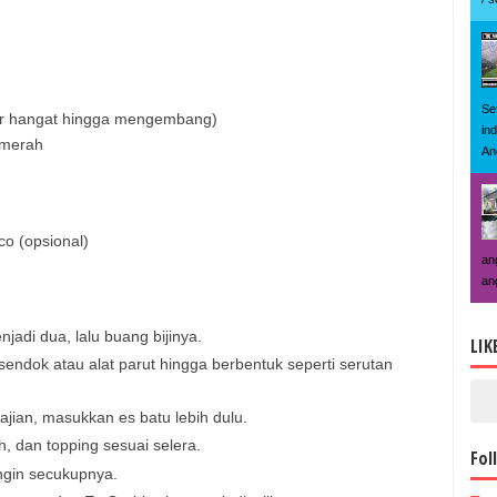
Se
air hangat hingga mengembang)
in
 merah
An
o (opsional)
an
an
jadi dua, lalu buang bijinya.
LIK
ndok atau alat parut hingga berbentuk seperti serutan
jian, masukkan es batu lebih dulu.
, dan topping sesuai selera.
Fol
ngin secukupnya.