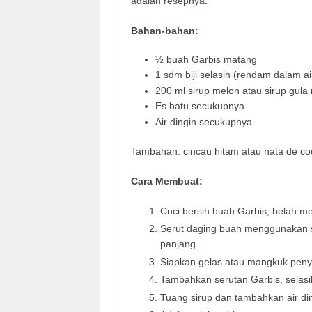
adalah resepnya:
Bahan-bahan:
½ buah Garbis matang
1 sdm biji selasih (rendam dalam 
200 ml sirup melon atau sirup gula
Es batu secukupnya
Air dingin secukupnya
Tambahan: cincau hitam atau nata de coc
Cara Membuat:
Cuci bersih buah Garbis, belah men
Serut daging buah menggunakan se
panjang.
Siapkan gelas atau mangkuk penya
Tambahkan serutan Garbis, selasih
Tuang sirup dan tambahkan air di