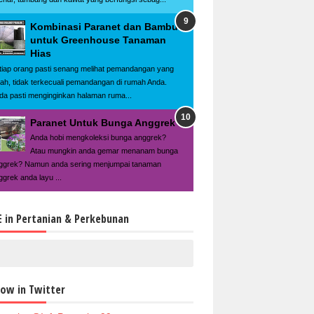
Kombinasi Paranet dan Bambu
untuk Greenhouse Tanaman
Hias
tiap orang pasti senang melihat pemandangan yang
dah, tidak terkecuali pemandangan di rumah Anda.
da pasti menginginkan halaman ruma...
Paranet Untuk Bunga Anggrek
Anda hobi mengkoleksi bunga anggrek?
Atau mungkin anda gemar menanam bunga
ggrek? Namun anda sering menjumpai tanaman
ggrek anda layu ...
E in Pertanian & Perkebunan
low in Twitter