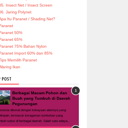
05. Insect Net / Insect Screen
06. Jaring Polynet
Apa Itu Paranet / Shading Net?
Paranet
Paranet 50%
Paranet 65%
Paranet 75% Bahan Nylon
Paranet Import 60% dan 85%
Tips Memilih Paranet
Waring Ikan
 POST
Berbagai Macam Pohon dan
Buah yang Tumbuh di Daerah
Pegunungan
donesia dikenal dengan kekayaan alamnya yang
limpah, termasuk keragaman tumbuhan yang
mbuh subur di berbagai daerah. Salah satu wilaya...