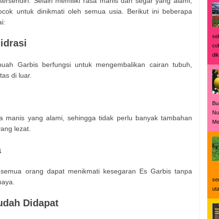
ersendiri. Selain memiliki rasa manis dan segar yang alami,
ok untuk dinikmati oleh semua usia. Berikut ini beberapa
i:
se
idrasi
co
dik
ah Garbis berfungsi untuk mengembalikan cairan tubuh,
as di luar.
Bu
Nu
sa manis yang alami, sehingga tidak perlu banyak tambahan
Me
ang lezat.
a
Ke
 semua orang dapat menikmati kesegaran Es Garbis tanpa
se
haya.
ut
udah Didapat