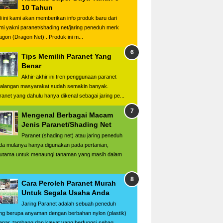
10 Tahun
li ini kami akan memberikan info produk baru dari
mi yakni paranet/shading net/jaring peneduh merk
agon (Dragon Net) . Produk ini m...
Tips Memilih Paranet Yang
Benar
Akhir-akhir ini tren penggunaan paranet
kalangan masyarakat sudah semakin banyak.
ranet yang dahulu hanya dikenal sebagai jaring pe...
Mengenal Berbagai Macam
Jenis Paranet/Shading Net
Paranet (shading net) atau jaring peneduh
da mulanya hanya digunakan pada pertanian,
rutama untuk menaungi tanaman yang masih dalam
Cara Peroleh Paranet Murah
Untuk Segala Usaha Anda
Jaring Paranet adalah sebuah peneduh
ng berupa anyaman dengan berbahan nylon (plastik)
senar, tambang dan kawat yang berfungsi sebag...