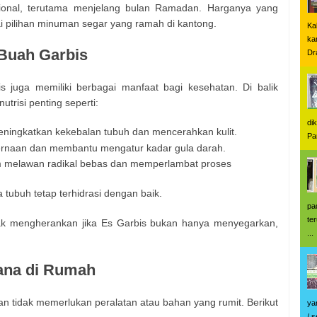
isional, terutama menjelang bulan Ramadan. Harganya yang
i pilihan minuman segar yang ramah di kantong.
Ka
ka
Buah Garbis
Dr
 juga memiliki berbagai manfaat bagi kesehatan. Di balik
trisi penting seperti:
di
eningkatkan kekebalan tubuh dan mencerahkan kulit.
Pa
ernaan dan membantu mengatur kadar gula darah.
m melawan radikal bebas dan memperlambat proses
ubuh tetap terhidrasi dengan baik.
pa
te
dak mengherankan jika Es Garbis bukan hanya menyegarkan,
...
ana di Rumah
 tidak memerlukan peralatan atau bahan yang rumit. Berikut
ya
/ 