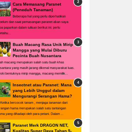
Cara Memasang Paranet
(Peneduh Tanaman)
Beberapa hal yang perlu diperhatikan
belum dan saat pemasangan paranet akan saya
ba paparkan dalam tulisan berikut ini. perlu
etahu...
Buah Macang Rasa Unik Mirip
Mangga yang Mulai Diburu
Pecinta Buah Nusantara
ah macang merupakan salah satu buah khas
santara yang masih jarang dikenal masyarakat luas.
ski bentuknya mirip mangga, macang memilik...
Insectnet atau Paranet: Mana
yang Lebih Unggul dalam
Mengurangi Serangan Hama?
tika bercocok tanam , menjaga tanaman dari
rangan hama merupakan salah satu tantangan
ama yang dihadapi oleh para petani. Dalam ...
Paranet Merk DRAGON NET,
Kualitas Super Daya Tahan 5-