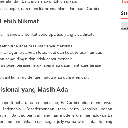
rata, dan Es Garbis siap untuk disajikan.
Twe
is, segar, dan memiliki aroma alami dari buah Garbis.
Sta
Lebih Nikmat
ih istimewa, berikut beberapa tips yang bisa diikuti:
 sempurna agar rasa manisnya maksimal.
 air agar rasa buah tetap kuat dan tidak terasa hambar.
an cepat dingin dan tidak cepat mencair.
sisipkan perasan jeruk nipis atau daun mint agar terasa
, gantilah sirup dengan madu atau gula aren cair.
isional yang Masih Ada
seperti boba atau es kopi susu, Es Garbis tetap mempunyai
t Indonesia. Kesederhanaan rasa serta keaslian bahan
aat ini. Banyak penjual minuman modern kini memadukan Es
rti menambahkan susu segar, jelly warna-warni, atau topping