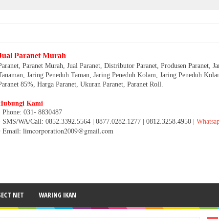
Jual Paranet Murah
Paranet, Paranet Murah, Jual Paranet, Distributor Paranet, Produsen Paranet, J
Tanaman, Jaring Peneduh Taman, Jaring Peneduh Kolam, Jaring Peneduh Kolam
Paranet 85%, Harga Paranet, Ukuran Paranet, Paranet Roll.
Hubungi Kami
• Phone: 031- 8830487
• SMS/WA/Call: 0852.3392.5564 | 0877.0282.1277 | 0812.3258.4950 |
Whatsa
• Email: limcorporation2009@gmail.com
SECT NET
WARING IKAN