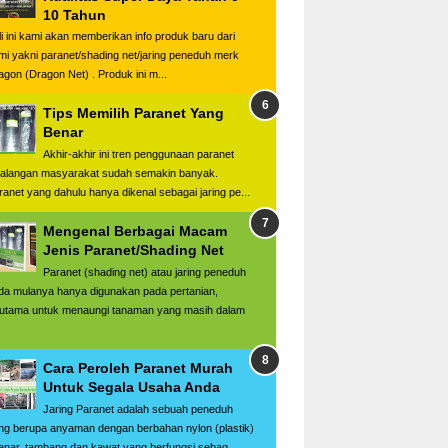
10 Tahun
li ini kami akan memberikan info produk baru dari
mi yakni paranet/shading net/jaring peneduh merk
agon (Dragon Net) . Produk ini m...
Tips Memilih Paranet Yang
Benar
Akhir-akhir ini tren penggunaan paranet
kalangan masyarakat sudah semakin banyak.
ranet yang dahulu hanya dikenal sebagai jaring pe...
Mengenal Berbagai Macam
Jenis Paranet/Shading Net
Paranet (shading net) atau jaring peneduh
da mulanya hanya digunakan pada pertanian,
rutama untuk menaungi tanaman yang masih dalam
Cara Peroleh Paranet Murah
Untuk Segala Usaha Anda
Jaring Paranet adalah sebuah peneduh
ng berupa anyaman dengan berbahan nylon (plastik)
senar, tambang dan kawat yang berfungsi sebag...