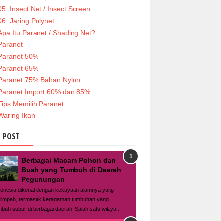
05. Insect Net / Insect Screen
06. Jaring Polynet
Apa Itu Paranet / Shading Net?
Paranet
Paranet 50%
Paranet 65%
Paranet 75% Bahan Nylon
Paranet Import 60% dan 85%
Tips Memilih Paranet
Waring Ikan
 POST
Berbagai Macam Pohon dan
Buah yang Tumbuh di Daerah
Pegunungan
donesia dikenal dengan kekayaan alamnya yang
limpah, termasuk keragaman tumbuhan yang
mbuh subur di berbagai daerah. Salah satu wilaya...