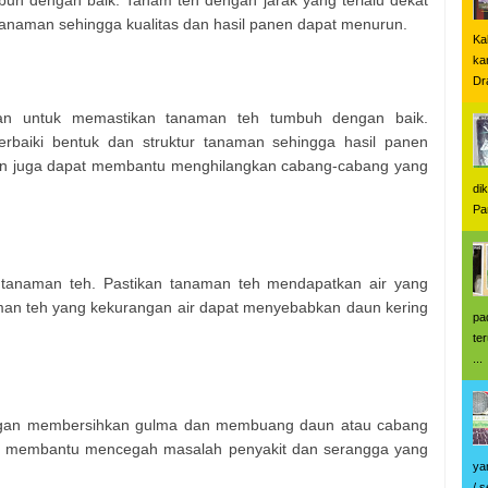
uh dengan baik. Tanam teh dengan jarak yang terlalu dekat
anaman sehingga kualitas dan hasil panen dapat menurun.
Ka
ka
Dr
kan untuk memastikan tanaman teh tumbuh dengan baik.
aiki bentuk dan struktur tanaman sehingga hasil panen
asan juga dapat membantu menghilangkan cabang-cabang yang
di
Pa
 tanaman teh. Pastikan tanaman teh mendapatkan air yang
an teh yang kekurangan air dapat menyebabkan daun kering
pa
te
...
ngan membersihkan gulma dan membuang daun atau cabang
at membantu mencegah masalah penyakit dan serangga yang
ya
/ 