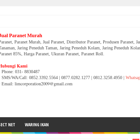
Jual Paranet Murah
Paranet, Paranet Murah, Jual Paranet, Distributor Paranet, Produsen Paranet, J
Tanaman, Jaring Peneduh Taman, Jaring Peneduh Kolam, Jaring Peneduh Kolam
Paranet 85%, Harga Paranet, Ukuran Paranet, Paranet Roll.
Hubungi Kami
• Phone: 031- 8830487
• SMS/WA/Call: 0852.3392.5564 | 0877.0282.1277 | 0812.3258.4950 |
Whatsa
• Email: limcorporation2009@gmail.com
SECT NET
WARING IKAN