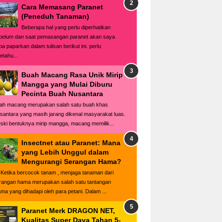
Cara Memasang Paranet
(Peneduh Tanaman)
Beberapa hal yang perlu diperhatikan
belum dan saat pemasangan paranet akan saya
ba paparkan dalam tulisan berikut ini. perlu
etahu...
Buah Macang Rasa Unik Mirip
Mangga yang Mulai Diburu
Pecinta Buah Nusantara
ah macang merupakan salah satu buah khas
santara yang masih jarang dikenal masyarakat luas.
ski bentuknya mirip mangga, macang memilik...
Insectnet atau Paranet: Mana
yang Lebih Unggul dalam
Mengurangi Serangan Hama?
tika bercocok tanam , menjaga tanaman dari
rangan hama merupakan salah satu tantangan
ama yang dihadapi oleh para petani. Dalam ...
Paranet Merk DRAGON NET,
Kualitas Super Daya Tahan 5-