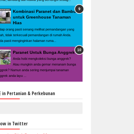
Kombinasi Paranet dan Bambu
untuk Greenhouse Tanaman
Hias
tiap orang pasti senang melihat pemandangan yang
dah, tidak terkecuali pemandangan di rumah Anda.
da pasti menginginkan halaman ruma...
Paranet Untuk Bunga Anggrek
Anda hobi mengkoleksi bunga anggrek?
Atau mungkin anda gemar menanam bunga
ggrek? Namun anda sering menjumpai tanaman
ggrek anda layu ...
E in Pertanian & Perkebunan
low in Twitter