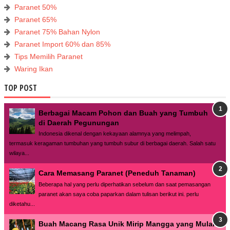
Paranet 50%
Paranet 65%
Paranet 75% Bahan Nylon
Paranet Import 60% dan 85%
Tips Memilih Paranet
Waring Ikan
TOP POST
Berbagai Macam Pohon dan Buah yang Tumbuh
di Daerah Pegunungan
Indonesia dikenal dengan kekayaan alamnya yang melimpah,
termasuk keragaman tumbuhan yang tumbuh subur di berbagai daerah. Salah satu
wilaya...
Cara Memasang Paranet (Peneduh Tanaman)
Beberapa hal yang perlu diperhatikan sebelum dan saat pemasangan
paranet akan saya coba paparkan dalam tulisan berikut ini. perlu
diketahu...
Buah Macang Rasa Unik Mirip Mangga yang Mulai