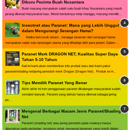
Diburu Pecinta Buah Nusantara
Buah macang merupakan salah satu buah khas Nusantara yang masih
jarang dikenal masyarakat luas. Meski bentuknya mirip mangga, macang memilik...
Insectnet atau Paranet: Mana yang Lebih Unggul
dalam Mengurangi Serangan Hama?
Ketika bercocok tanam , menjaga tanaman dari serangan hama
merupakan salah satu tantangan utama yang dihadapi oleh para petani. Dalam ...
Paranet Merk DRAGON NET, Kualitas Super Daya
Tahan 5-10 Tahun
Kali ini kami akan memberikan info produk baru dari kami yakni
paranet/shading net/jaring peneduh merk Dragon (Dragon Net) . Produk ini m...
Tips Memilih Paranet Yang Benar
Akhir-akhir ini tren penggunaan paranet dikalangan masyarakat sudah
semakin banyak. Paranet yang dahulu hanya dikenal sebagai jaring
pe...
Mengenal Berbagai Macam Jenis Paranet/Shading
Net
Paranet (shading net) atau jaring peneduh pada mulanya hanya
digunakan pada pertanian, terutama untuk menaungi tanaman yang masih dalam ...