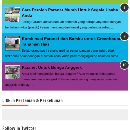
Cara Peroleh Paranet Murah Untuk Segala Usaha
Anda
Jaring Paranet adalah sebuah peneduh yang berupa anyaman dengan
berbahan nylon (plastik) / senar, tambang dan kawat yang berfungsi sebag...
Kombinasi Paranet dan Bambu untuk Greenhouse
Tanaman Hias
Setiap orang pasti senang melihat pemandangan yang indah, tidak
terkecuali pemandangan di rumah Anda. Anda pasti menginginkan halaman ruma...
Paranet Untuk Bunga Anggrek
Anda hobi mengkoleksi bunga anggrek? Atau mungkin anda gemar
menanam bunga anggrek? Namun anda sering menjumpai tanaman
anggrek anda layu ...
LIKE in Pertanian & Perkebunan
Follow in Twitter