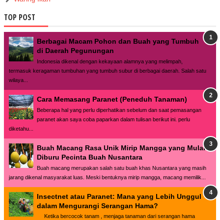
TOP POST
Berbagai Macam Pohon dan Buah yang Tumbuh
di Daerah Pegunungan
Indonesia dikenal dengan kekayaan alamnya yang melimpah,
termasuk keragaman tumbuhan yang tumbuh subur di berbagai daerah. Salah satu
wilaya...
Cara Memasang Paranet (Peneduh Tanaman)
Beberapa hal yang perlu diperhatikan sebelum dan saat pemasangan
paranet akan saya coba paparkan dalam tulisan berikut ini. perlu
diketahu...
Buah Macang Rasa Unik Mirip Mangga yang Mulai
Diburu Pecinta Buah Nusantara
Buah macang merupakan salah satu buah khas Nusantara yang masih
jarang dikenal masyarakat luas. Meski bentuknya mirip mangga, macang memilik...
Insectnet atau Paranet: Mana yang Lebih Unggul
dalam Mengurangi Serangan Hama?
Ketika bercocok tanam , menjaga tanaman dari serangan hama