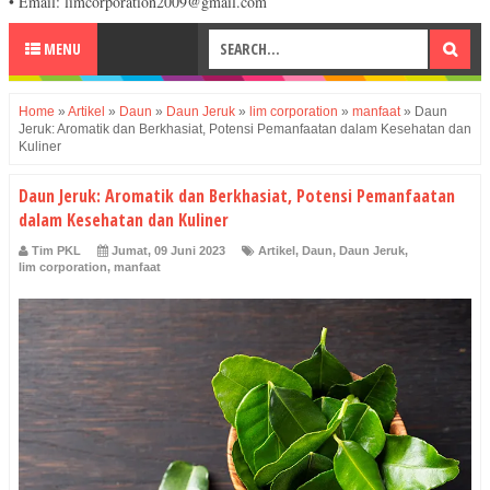
• Email: limcorporation2009@gmail.com
MENU
Home
»
Artikel
»
Daun
»
Daun Jeruk
»
lim corporation
»
manfaat
»
Daun
Jeruk: Aromatik dan Berkhasiat, Potensi Pemanfaatan dalam Kesehatan dan
Kuliner
Daun Jeruk: Aromatik dan Berkhasiat, Potensi Pemanfaatan
dalam Kesehatan dan Kuliner
Tim PKL
Jumat, 09 Juni 2023
Artikel
,
Daun
,
Daun Jeruk
,
lim corporation
,
manfaat