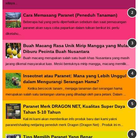
wilaya...
Cara Memasang Paranet (Peneduh Tanaman)
Beberapa hal yang perlu diperhatikan sebelum dan saat pemasangan
paranet akan saya coba paparkan dalam tulisan berikut ini. perlu
diketahu...
Buah Macang Rasa Unik Mirip Mangga yang Mulai
Diburu Pecinta Buah Nusantara
Buah macang merupakan salah satu buah khas Nusantara yang masih
jarang dikenal masyarakat luas. Meski bentuknya mirip mangga, macang memilik...
Insectnet atau Paranet: Mana yang Lebih Unggul
dalam Mengurangi Serangan Hama?
Ketika bercocok tanam , menjaga tanaman dari serangan hama
merupakan salah satu tantangan utama yang dihadapi oleh para petani. Dalam ...
Paranet Merk DRAGON NET, Kualitas Super Daya
Tahan 5-10 Tahun
Kali ini kami akan memberikan info produk baru dari kami yakni
paranet/shading net/jaring peneduh merk Dragon (Dragon Net) . Produk ini m...
Tips Memilih Paranet Yang Benar