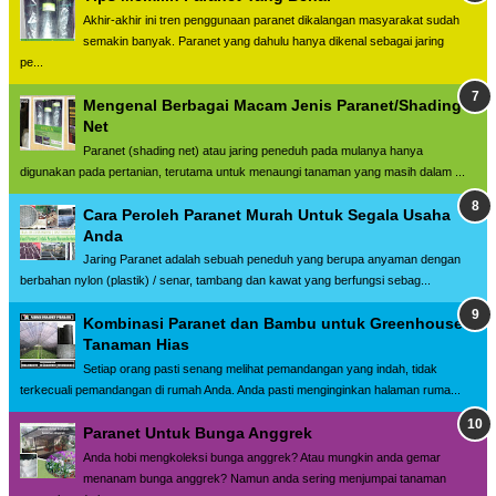
Akhir-akhir ini tren penggunaan paranet dikalangan masyarakat sudah
semakin banyak. Paranet yang dahulu hanya dikenal sebagai jaring
pe...
Mengenal Berbagai Macam Jenis Paranet/Shading
Net
Paranet (shading net) atau jaring peneduh pada mulanya hanya
digunakan pada pertanian, terutama untuk menaungi tanaman yang masih dalam ...
Cara Peroleh Paranet Murah Untuk Segala Usaha
Anda
Jaring Paranet adalah sebuah peneduh yang berupa anyaman dengan
berbahan nylon (plastik) / senar, tambang dan kawat yang berfungsi sebag...
Kombinasi Paranet dan Bambu untuk Greenhouse
Tanaman Hias
Setiap orang pasti senang melihat pemandangan yang indah, tidak
terkecuali pemandangan di rumah Anda. Anda pasti menginginkan halaman ruma...
Paranet Untuk Bunga Anggrek
Anda hobi mengkoleksi bunga anggrek? Atau mungkin anda gemar
menanam bunga anggrek? Namun anda sering menjumpai tanaman