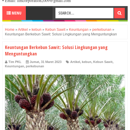
• Email: limcorporation2009@gmail.com
MENU
Home
»
Artikel
»
kebun
»
Kebun Sawit
»
Keuntungan
»
perkebunan
»
Keuntungan Berkebun Sawit: Solusi Lingkungan yang Menguntungkan
Keuntungan Berkebun Sawit: Solusi Lingkungan yang
Menguntungkan
Tim PKL
Jumat, 31 Maret 2023
Artikel
,
kebun
,
Kebun Sawit
,
Keuntungan
,
perkebunan