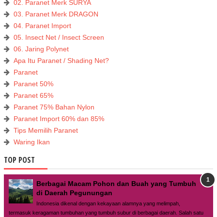
02. Paranet Merk SURYA
03. Paranet Merk DRAGON
04. Paranet Import
05. Insect Net / Insect Screen
06. Jaring Polynet
Apa Itu Paranet / Shading Net?
Paranet
Paranet 50%
Paranet 65%
Paranet 75% Bahan Nylon
Paranet Import 60% dan 85%
Tips Memilih Paranet
Waring Ikan
TOP POST
Berbagai Macam Pohon dan Buah yang Tumbuh
di Daerah Pegunungan
Indonesia dikenal dengan kekayaan alamnya yang melimpah,
termasuk keragaman tumbuhan yang tumbuh subur di berbagai daerah. Salah satu