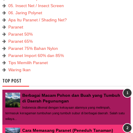
05. Insect Net / Insect Screen
06. Jaring Polynet
Apa Itu Paranet / Shading Net?
Paranet
Paranet 50%
Paranet 65%
Paranet 75% Bahan Nylon
Paranet Import 60% dan 85%
Tips Memilih Paranet
Waring Ikan
TOP POST
Berbagai Macam Pohon dan Buah yang Tumbuh
di Daerah Pegunungan
Indonesia dikenal dengan kekayaan alamnya yang melimpah,
termasuk keragaman tumbuhan yang tumbuh subur di berbagai daerah. Salah satu
wilaya...
Cara Memasang Paranet (Peneduh Tanaman)