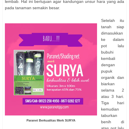
lembab. Hal ini bertujuan agar kandungan unsur hara yang ada
pada tanaman semakin besar.
Setelah itu
tanah siap
dimasukkan
ke dalam
pot lalu
bubuhi
kembali
dengan
pupuk
organik dan
biarkan
selama 2
atau 3 hari.
Tiga hari
kemudian
taburkan
Paranet Berkualitas Merk SURYA
benih di
atas pot lalu