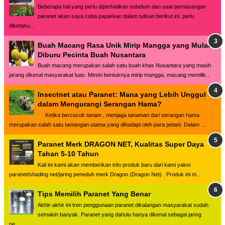
Beberapa hal yang perlu diperhatikan sebelum dan saat pemasangan
paranet akan saya coba paparkan dalam tulisan berikut ini. perlu
diketahu...
Buah Macang Rasa Unik Mirip Mangga yang Mulai
Diburu Pecinta Buah Nusantara
Buah macang merupakan salah satu buah khas Nusantara yang masih
jarang dikenal masyarakat luas. Meski bentuknya mirip mangga, macang memilik...
Insectnet atau Paranet: Mana yang Lebih Unggul
dalam Mengurangi Serangan Hama?
Ketika bercocok tanam , menjaga tanaman dari serangan hama
merupakan salah satu tantangan utama yang dihadapi oleh para petani. Dalam ...
Paranet Merk DRAGON NET, Kualitas Super Daya
Tahan 5-10 Tahun
Kali ini kami akan memberikan info produk baru dari kami yakni
paranet/shading net/jaring peneduh merk Dragon (Dragon Net) . Produk ini m...
Tips Memilih Paranet Yang Benar
Akhir-akhir ini tren penggunaan paranet dikalangan masyarakat sudah
semakin banyak. Paranet yang dahulu hanya dikenal sebagai jaring
pe...