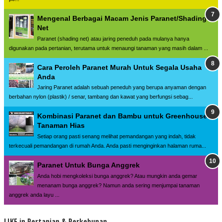
Mengenal Berbagai Macam Jenis Paranet/Shading
Net
Paranet (shading net) atau jaring peneduh pada mulanya hanya
digunakan pada pertanian, terutama untuk menaungi tanaman yang masih dalam ...
Cara Peroleh Paranet Murah Untuk Segala Usaha
Anda
Jaring Paranet adalah sebuah peneduh yang berupa anyaman dengan
berbahan nylon (plastik) / senar, tambang dan kawat yang berfungsi sebag...
Kombinasi Paranet dan Bambu untuk Greenhouse
Tanaman Hias
Setiap orang pasti senang melihat pemandangan yang indah, tidak
terkecuali pemandangan di rumah Anda. Anda pasti menginginkan halaman ruma...
Paranet Untuk Bunga Anggrek
Anda hobi mengkoleksi bunga anggrek? Atau mungkin anda gemar
menanam bunga anggrek? Namun anda sering menjumpai tanaman
anggrek anda layu ...
LIKE in Pertanian & Perkebunan